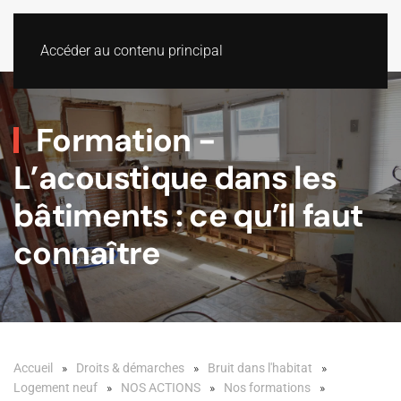
Accéder au contenu principal
Formation -
L’acoustique dans les
bâtiments : ce qu’il faut
connaître
Accueil
Droits & démarches
Bruit dans l'habitat
Logement neuf
NOS ACTIONS
Nos formations