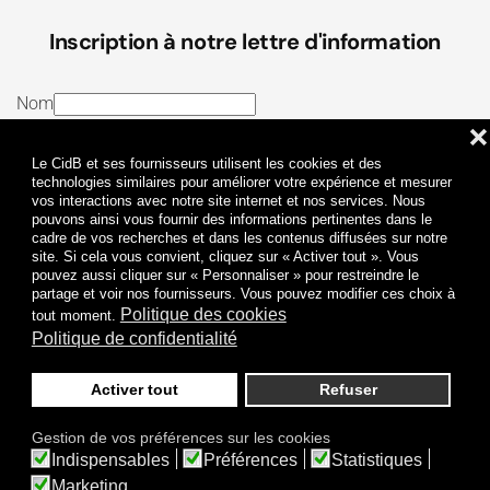
Inscription à notre lettre d'information
Nom
❌
E-mail
Le CidB et ses fournisseurs utilisent les cookies et des
J’ai lu et j’accepte les
Termes et conditions
et la
technologies similaires pour améliorer votre expérience et mesurer
vos interactions avec notre site internet et nos services. Nous
Politique de confidentialité
pouvons ainsi vous fournir des informations pertinentes dans le
cadre de vos recherches et dans les contenus diffusées sur notre
site. Si cela vous convient, cliquez sur « Activer tout ». Vous
Je m'abonne
pouvez aussi cliquer sur « Personnaliser » pour restreindre le
partage et voir nos fournisseurs. Vous pouvez modifier ces choix à
Politique des cookies
tout moment.
Politique de confidentialité
Activer tout
Refuser
Politique de confidentialité
Mentions légales
Gestion de vos préférences sur les cookies
© 2009-
2026
CidB. Tous droits réservés.
Indispensables
Préférences
Statistiques
Réalisation
Atypik Design
.
Une question sur le bruit ?
Marketing