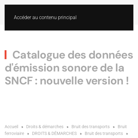
Accéder au contenu principal
Catalogue des données
d'émission sonore de la
SNCF : nouvelle version !
Accueil
Droits & démarches
Bruit des transports
Bruit
ferroviaire
DROITS & DÉMARCHES
Bruit des transports