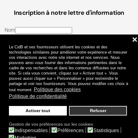
Inscription à notre lettre d'information
Nom
❌
E-mail
Le CidB et ses fournisseurs utilisent les cookies et des
J’ai lu et j’accepte les
Termes et conditions
et la
technologies similaires pour améliorer votre expérience et mesurer
vos interactions avec notre site internet et nos services. Nous
Politique de confidentialité
pouvons ainsi vous fournir des informations pertinentes dans le
cadre de vos recherches et dans les contenus diffusées sur notre
site. Si cela vous convient, cliquez sur « Activer tout ». Vous
Je m'abonne
pouvez aussi cliquer sur « Personnaliser » pour restreindre le
partage et voir nos fournisseurs. Vous pouvez modifier ces choix à
Politique des cookies
tout moment.
Politique de confidentialité
Activer tout
Refuser
Politique de confidentialité
Mentions légales
Gestion de vos préférences sur les cookies
© 2009-
2026
CidB. Tous droits réservés.
Indispensables
Préférences
Statistiques
Réalisation
Atypik Design
.
Une question sur le bruit ?
Marketing