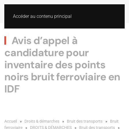
Accéder au contenu principal
Avis d’appel à
candidature pour
inventaire des points
noirs bruit ferroviaire en
IDF
Accueil
Droits & démarches
Bruit des transports
Bruit
ferroviaire
DROITS & DÉMARCHES
Bruit des transports