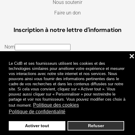
Nous soutenir
Faire un don
Inscription à notre lettre d'information
Nom
❌
E-mail
Le CidB et ses fournisseurs utilisent les cookies et des
J’ai lu et j’accepte les
Termes et conditions
et la
technologies similaires pour améliorer votre expérience et mesurer
vos interactions avec notre site internet et nos services. Nous
Politique de confidentialité
pouvons ainsi vous fournir des informations pertinentes dans le
cadre de vos recherches et dans les contenus diffusées sur notre
site. Si cela vous convient, cliquez sur « Activer tout ». Vous
Je m'abonne
pouvez aussi cliquer sur « Personnaliser » pour restreindre le
partage et voir nos fournisseurs. Vous pouvez modifier ces choix à
Politique des cookies
tout moment.
Politique de confidentialité
Activer tout
Refuser
Politique de confidentialité
Mentions légales