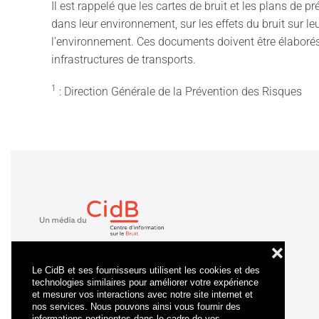
Il est rappelé que les cartes de bruit et les plans de
dans leur environnement, sur les effets du bruit sur le
l’environnement. Ces documents doivent être élaboré
infrastructures de transports.
1
: Direction Générale de la Prévention des Risques
❌
Le CidB et ses fournisseurs utilisent les cookies et des
technologies similaires pour améliorer votre expérience
et mesurer vos interactions avec notre site internet et
nos services. Nous pouvons ainsi vous fournir des
informations pertinentes dans le cadre de vos