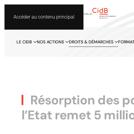
Accéder au contenu principal
LE CIDB
NOS ACTIONS
DROITS & DÉMARCHES
FORMAT
Résorption des poi
l’Etat remet 5 milli