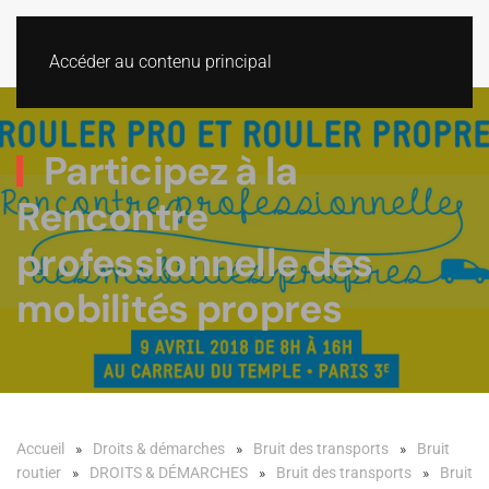
Accéder au contenu principal
Participez à la
Rencontre
professionnelle des
mobilités propres
Accueil
Droits & démarches
Bruit des transports
Bruit
routier
DROITS & DÉMARCHES
Bruit des transports
Bruit