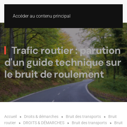
Accéder au contenu principal
Trafic routier : parution
d'un guide technique sur
le bruit de roulement
Accueil
Droits & démarches
Bruit des transports
Bruit
routier
DROITS & DÉMARCHES
Bruit des transports
Bruit