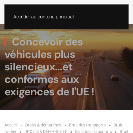
Accéder au contenu principal
Concevoir des
véhicules plus
silencieux...et
conformes aux
exigences de l'UE !
Accueil
Droits & démarches
Bruit des transports
Bruit
routier
DROITS & DÉMARCHES
Bruit des transports
Bruit