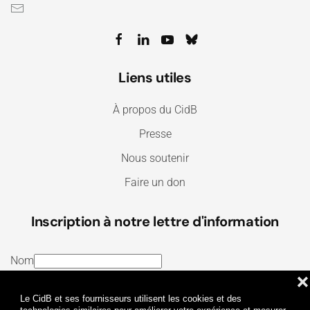
Liens utiles
À propos du CidB
Presse
Nous soutenir
Faire un don
Inscription à notre lettre d'information
Nom
❌
E-mail
Le CidB et ses fournisseurs utilisent les cookies et des
J’ai lu et j’accepte les
Termes et conditions
et la