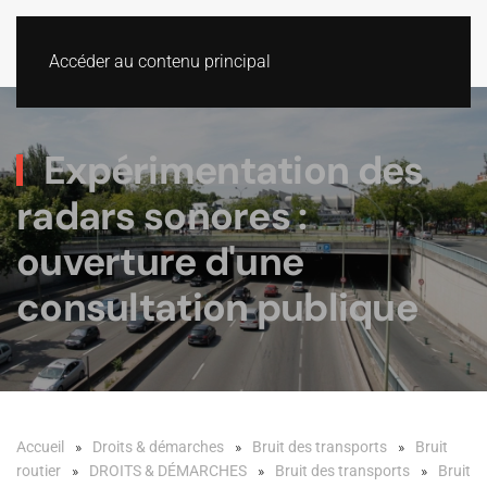
Accéder au contenu principal
Expérimentation des
radars sonores :
ouverture d'une
consultation publique
Accueil
Droits & démarches
Bruit des transports
Bruit
routier
DROITS & DÉMARCHES
Bruit des transports
Bruit