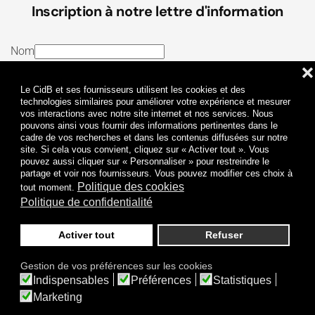
Inscription à notre lettre d'information
Nom
❌
E-mail
Le CidB et ses fournisseurs utilisent les cookies et des
J’ai lu et j’accepte les
Termes et conditions
et la
technologies similaires pour améliorer votre expérience et mesurer
vos interactions avec notre site internet et nos services. Nous
Politique de confidentialité
pouvons ainsi vous fournir des informations pertinentes dans le
cadre de vos recherches et dans les contenus diffusées sur notre
site. Si cela vous convient, cliquez sur « Activer tout ». Vous
Je m'abonne
pouvez aussi cliquer sur « Personnaliser » pour restreindre le
partage et voir nos fournisseurs. Vous pouvez modifier ces choix à
Politique des cookies
tout moment.
Politique de confidentialité
Activer tout
Refuser
Politique de confidentialité
Mentions légales
Gestion de vos préférences sur les cookies
© 2009-
2026
CidB. Tous droits réservés.
Indispensables
Préférences
Statistiques
Réalisation
Atypik Design
.
Une question sur le bruit ?
Marketing