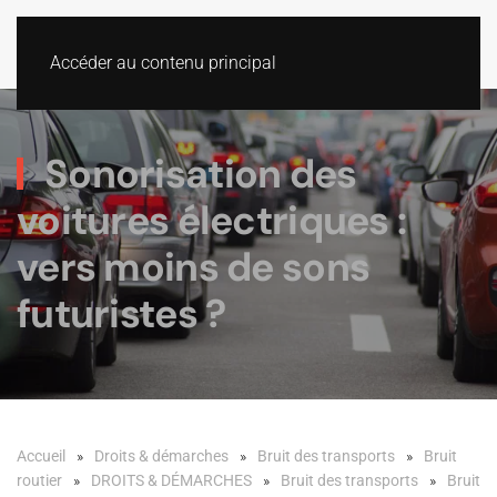
Accéder au contenu principal
Sonorisation des
voitures électriques :
vers moins de sons
futuristes ?
Accueil
Droits & démarches
Bruit des transports
Bruit
routier
DROITS & DÉMARCHES
Bruit des transports
Bruit