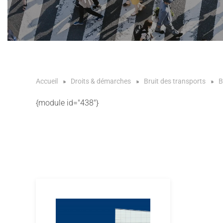
Accueil
Droits & démarches
Bruit des transports
B
{module id="438"}