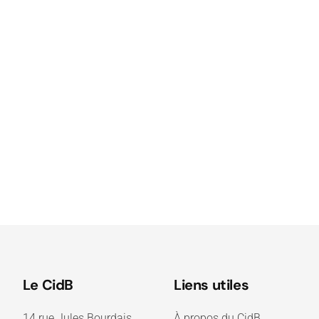
Le CidB
Liens utiles
14 rue Jules Bourdais
À propos du CidB