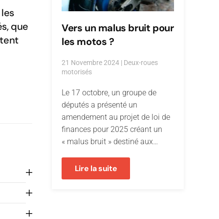
 les
és, que
Vers un malus bruit pour
ptent
les motos ?
21 Novembre 2024
|
Deux-roues
motorisés
Le 17 octobre, un groupe de
députés a présenté un
amendement au projet de loi de
finances pour 2025 créant un
« malus bruit » destiné aux…
Lire la suite