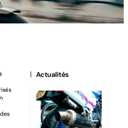
à
Actualités
risés
on
 des