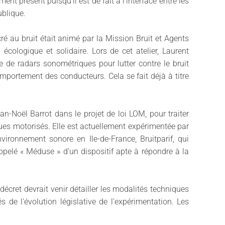
ment présent puisqu’il est de fait à l’interface entre les
ublique.
ré au bruit était animé par la Mission Bruit et Agents
écologique et solidaire. Lors de cet atelier, Laurent
ée de radars sonométriques pour lutter contre le bruit
mportement des conducteurs. Cela se fait déjà à titre
an-Noël Barrot dans le projet de loi LOM, pour traiter
ues motorisés. Elle est actuellement expérimentée par
nvironnement sonore en Ile-de-France, Bruitparif, qui
elé « Méduse » d’un dispositif apte à répondre à la
décret devrait venir détailler les modalités techniques
 de l'évolution législative de l'expérimentation. Les