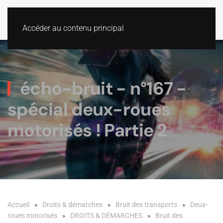
Accéder au contenu principal
écho-bruit - n°167 -
spécial deux-roues
motorisés ! Partie 2
Accueil
Droits & démarches
Bruit des transports
Deux-
roues motorisés
DROITS & DÉMARCHES
Bruit des