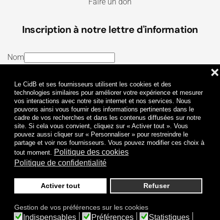
Faire un don
Inscription à notre lettre d'information
Nom
❌
E-mail
Le CidB et ses fournisseurs utilisent les cookies et des
J’ai lu et j’accepte les
Termes et conditions
et la
technologies similaires pour améliorer votre expérience et mesurer
vos interactions avec notre site internet et nos services. Nous
Politique de confidentialité
pouvons ainsi vous fournir des informations pertinentes dans le
cadre de vos recherches et dans les contenus diffusées sur notre
site. Si cela vous convient, cliquez sur « Activer tout ». Vous
Je m'abonne
pouvez aussi cliquer sur « Personnaliser » pour restreindre le
partage et voir nos fournisseurs. Vous pouvez modifier ces choix à
Politique des cookies
tout moment.
Politique de confidentialité
Activer tout
Refuser
Politique de confidentialité
Mentions légales
Gestion de vos préférences sur les cookies
© 2009-
2026
CidB. Tous droits réservés.
Indispensables
Préférences
Statistiques