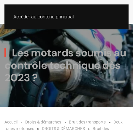
Accéder au contenu principal
Les motards soumis au
contrôle technique dès
2023 ?
Accueil
Droits & démarches
Bruit des transports
Deux-
roues motorisés
DROITS & DÉMARCHES
Bruit des