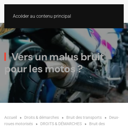
Accéder au contenu principal
Vers un malus bruit
pour les motos ?
Accueil
Droits & démarches
Bruit des transports
Deux-
roues motorisés
DROITS & DÉMARCHES
Bruit des