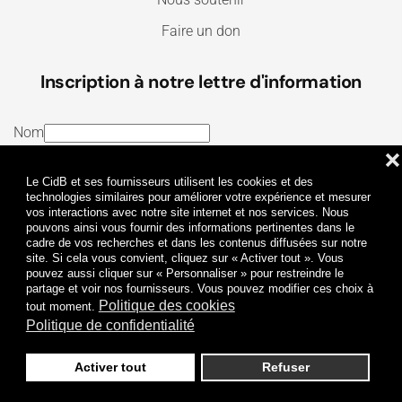
Faire un don
Inscription à notre lettre d'information
Nom
❌
E-mail
Le CidB et ses fournisseurs utilisent les cookies et des
J’ai lu et j’accepte les
Termes et conditions
et la
technologies similaires pour améliorer votre expérience et mesurer
vos interactions avec notre site internet et nos services. Nous
Politique de confidentialité
pouvons ainsi vous fournir des informations pertinentes dans le
cadre de vos recherches et dans les contenus diffusées sur notre
site. Si cela vous convient, cliquez sur « Activer tout ». Vous
Je m'abonne
pouvez aussi cliquer sur « Personnaliser » pour restreindre le
partage et voir nos fournisseurs. Vous pouvez modifier ces choix à
Politique des cookies
tout moment.
Politique de confidentialité
Activer tout
Refuser
Politique de confidentialité
Mentions légales