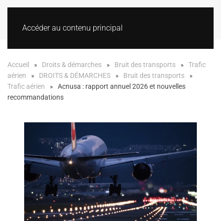
Accéder au contenu principal
Accueil
Droits & démarches
Bruit des transports
Trafic
aérien
DROITS & DÉMARCHES
Bruit des transports
Trafic aérien
Acnusa : rapport annuel 2026 et nouvelles
recommandations