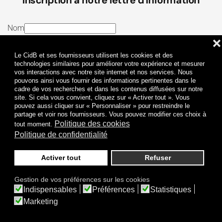
Nom
❌
E-mail
Le CidB et ses fournisseurs utilisent les cookies et des
J’ai lu et j’accepte les
Termes et conditions
et la
technologies similaires pour améliorer votre expérience et mesurer
vos interactions avec notre site internet et nos services. Nous
Politique de confidentialité
pouvons ainsi vous fournir des informations pertinentes dans le
cadre de vos recherches et dans les contenus diffusées sur notre
site. Si cela vous convient, cliquez sur « Activer tout ». Vous
Je m'abonne
pouvez aussi cliquer sur « Personnaliser » pour restreindre le
partage et voir nos fournisseurs. Vous pouvez modifier ces choix à
Politique des cookies
tout moment.
Politique de confidentialité
Activer tout
Refuser
Politique de confidentialité
Mentions légales
Gestion de vos préférences sur les cookies
© 2009-
2026
CidB. Tous droits réservés.
Indispensables
Préférences
Statistiques
Réalisation
Atypik Design
.
Une question sur le bruit ?
Marketing