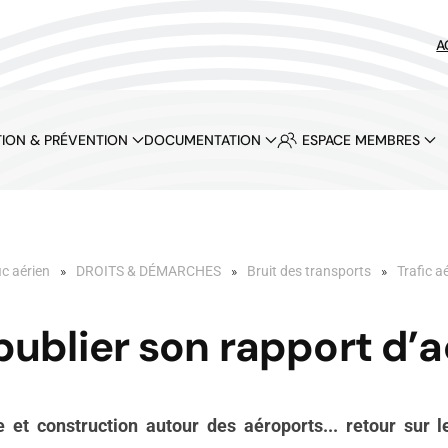
A
ION & PRÉVENTION
DOCUMENTATION
ESPACE MEMBRES
ic aérien
DROITS & DÉMARCHES
Bruit des transports
Trafic a
ublier son rapport d’a
me et construction autour des aéroports... retour su