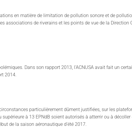
ons en matière de limitation de pollution sonore et de pollut
s associations de riverains et les points de vue de la Direction G
s polémiques. Dans son rapport 2013, l’ACNUSA avait fait un cer
ort 2014.
rconstances particulièrement dûment justifiées, sur les platefor
upérieure à 13 EPNdB soient autorisés à atterrir ou à décoller e
ébut de la saison aéronautique d’été 2017.