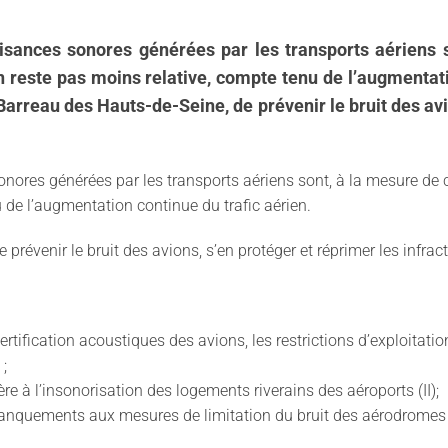
 nuisances sonores générées par les transports aériens
 reste pas moins relative, compte tenu de l’augmentatio
arreau des Hauts-de-Seine, de prévenir le bruit des avio
 sonores générées par les transports aériens sont, à la mesure d
u de l’augmentation continue du trafic aérien.
de prévenir le bruit des avions, s’en protéger et réprimer les infr
ertification acoustiques des avions, les restrictions d’exploitat
 ;
ère à l’insonorisation des logements riverains des aéroports (II);
anquements aux mesures de limitation du bruit des aérodromes (I