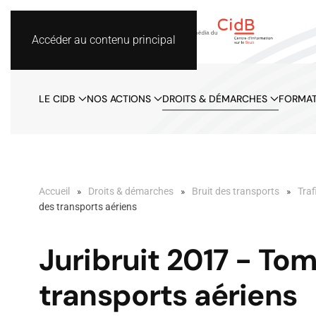
Accéder au contenu principal
LE CIDB
NOS ACTIONS
DROITS & DÉMARCHES
FORMAT
Accueil
Droits & démarches
Bruit des transports
Traf
des transports aériens
Juribruit 2017 - Tome
transports aériens