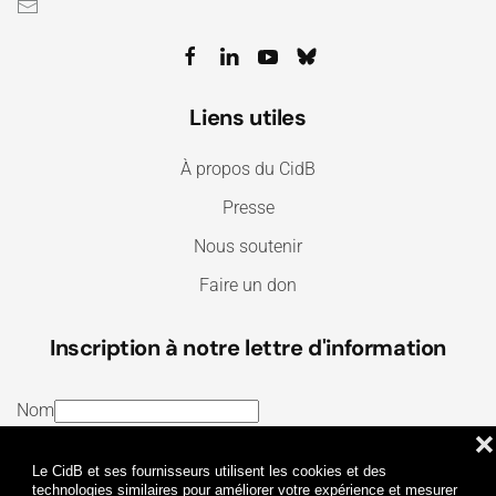
Liens utiles
À propos du CidB
Presse
Nous soutenir
Faire un don
Inscription à notre lettre d'information
Nom
❌
E-mail
Le CidB et ses fournisseurs utilisent les cookies et des
J’ai lu et j’accepte les
Termes et conditions
et la
technologies similaires pour améliorer votre expérience et mesurer