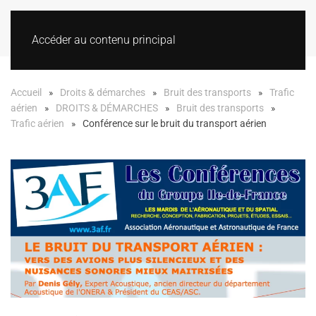
Accéder au contenu principal
Accueil
Droits & démarches
Bruit des transports
Trafic
aérien
DROITS & DÉMARCHES
Bruit des transports
Trafic aérien
Conférence sur le bruit du transport aérien