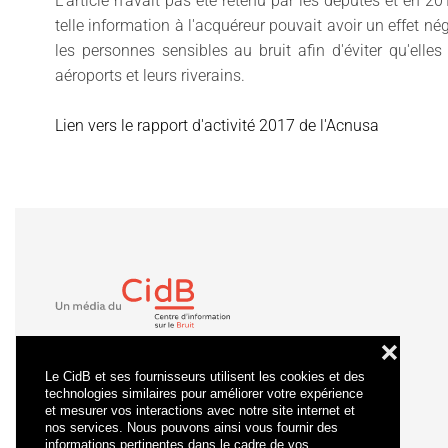
L'article n'avait pas été retenu par les députés et en 
telle information à l'acquéreur pouvait avoir un effet nég
les personnes sensibles au bruit afin d'éviter qu'elle
aéroports et leurs riverains.
Lien vers le rapport d'activité 2017 de l'Acnusa
❌
Le CidB et ses fournisseurs utilisent les cookies et des
technologies similaires pour améliorer votre expérience
et mesurer vos interactions avec notre site internet et
nos services. Nous pouvons ainsi vous fournir des
informations pertinentes dans le cadre de vos