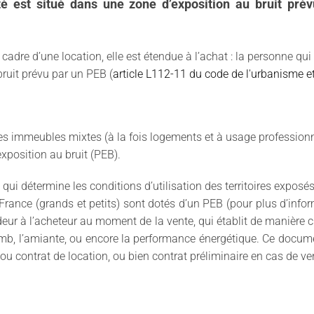
é est situé dans une zone d’exposition au bruit prév
le cadre d’une location, elle est étendue à l’achat : la personne 
ruit prévu par un PEB (
article L112-11 du code de l'urbanisme e
es immeubles mixtes (à la fois logements et à usage professionn
exposition au bruit (PEB).
ui détermine les conditions d’utilisation des territoires exposés
rance (grands et petits) sont dotés d’un PEB (pour plus d’info
ur à l’acheteur au moment de la vente, qui établit de manière cl
mb, l’amiante, ou encore la performance énergétique. Ce docum
u contrat de location, ou bien contrat préliminaire en cas de ven