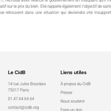
2017, l'Acnusa avait relancé le gouvernement en indiquant qu'il 
atif sur le prix du bien. Elle rappelle également l'objectif de sa
s se retrouvent dans une situation qui deviendra vite insupport
Le CidB
Liens utiles
14 rue Jules Bourdais
À propos du CidB
75017 Paris
Presse
01.47.64.64.64
Nous soutenir
contact@cidb.org
Faire un don