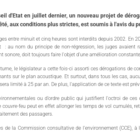
eil d'Etat en juillet dernier, un nouveau projet de déro
rêté, aux conditions plus strictes, est soumis à l'avis du
ages entre minuit et cinq heures sont interdits depuis 2002. En 2
t : a
u nom du principe de non-régression, les juges avaient ra
t sonore, doit toujours faire l'objet d'une amélioration constant
octurne, le législateur a cette fois-ci assorti ces dérogations de c
nts sur le plan acoustique. Et surtout, dans tous les cas, aucu
sera limité à 25 par an. De plus, l'application de ce texte est pr
nvironnementales ou d’ordre public qui justifient l'octroi de ces
e couvre-feu peut en effet allonger les temps de vol cumulés, retar
traitement des passagers.
res de la Commission consultative de l'environnement (CCE), à 