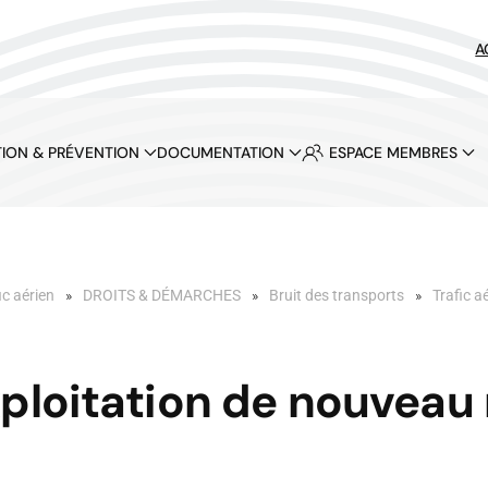
A
ION & PRÉVENTION
DOCUMENTATION
ESPACE MEMBRES
ic aérien
DROITS & DÉMARCHES
Bruit des transports
Trafic a
xploitation de nouveau 