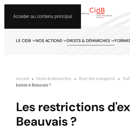
Accéder au contenu principal
LE CIDB
NOS ACTIONS
DROITS & DÉMARCHES
FORMAT
Accueil
Droits & démarches
Bruit des transports
Traf
baisse à Beauvais ?
Les restrictions d'e
Beauvais ?