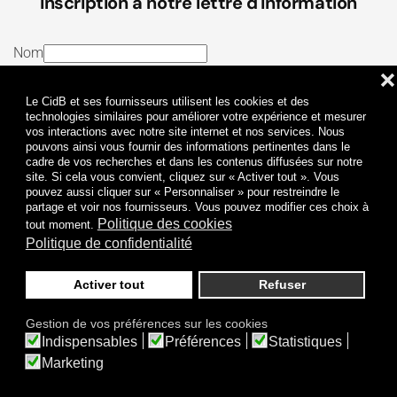
Inscription à notre lettre d'information
Nom
❌
E-mail
Le CidB et ses fournisseurs utilisent les cookies et des
J’ai lu et j’accepte les
Termes et conditions
et la
technologies similaires pour améliorer votre expérience et mesurer
vos interactions avec notre site internet et nos services. Nous
Politique de confidentialité
pouvons ainsi vous fournir des informations pertinentes dans le
cadre de vos recherches et dans les contenus diffusées sur notre
site. Si cela vous convient, cliquez sur « Activer tout ». Vous
Je m'abonne
pouvez aussi cliquer sur « Personnaliser » pour restreindre le
partage et voir nos fournisseurs. Vous pouvez modifier ces choix à
Politique des cookies
tout moment.
Politique de confidentialité
Activer tout
Refuser
Politique de confidentialité
Mentions légales
Gestion de vos préférences sur les cookies
© 2009-
2026
CidB. Tous droits réservés.
Indispensables
Préférences
Statistiques
Réalisation
Atypik Design
.
Une question sur le bruit ?
Marketing