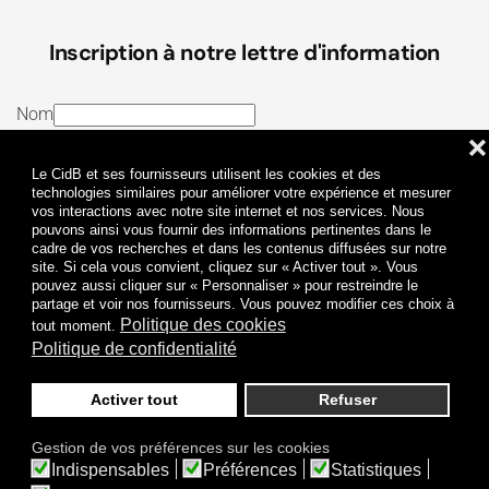
Inscription à notre lettre d'information
Nom
❌
E-mail
Le CidB et ses fournisseurs utilisent les cookies et des
J’ai lu et j’accepte les
Termes et conditions
et la
technologies similaires pour améliorer votre expérience et mesurer
vos interactions avec notre site internet et nos services. Nous
Politique de confidentialité
pouvons ainsi vous fournir des informations pertinentes dans le
cadre de vos recherches et dans les contenus diffusées sur notre
site. Si cela vous convient, cliquez sur « Activer tout ». Vous
Je m'abonne
pouvez aussi cliquer sur « Personnaliser » pour restreindre le
partage et voir nos fournisseurs. Vous pouvez modifier ces choix à
Politique des cookies
tout moment.
Politique de confidentialité
Activer tout
Refuser
Politique de confidentialité
Mentions légales
Gestion de vos préférences sur les cookies
© 2009-
2026
CidB. Tous droits réservés.
Indispensables
Préférences
Statistiques