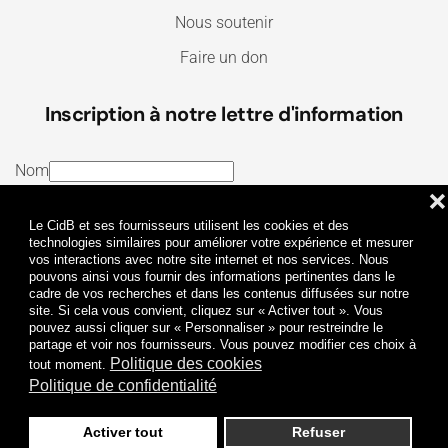
Nous soutenir
Faire un don
Inscription à notre lettre d'information
Nom
❌
E-mail
Le CidB et ses fournisseurs utilisent les cookies et des
J’ai lu et j’accepte les
Termes et conditions
et la
technologies similaires pour améliorer votre expérience et mesurer
vos interactions avec notre site internet et nos services. Nous
Politique de confidentialité
pouvons ainsi vous fournir des informations pertinentes dans le
cadre de vos recherches et dans les contenus diffusées sur notre
site. Si cela vous convient, cliquez sur « Activer tout ». Vous
Je m'abonne
pouvez aussi cliquer sur « Personnaliser » pour restreindre le
partage et voir nos fournisseurs. Vous pouvez modifier ces choix à
Politique des cookies
tout moment.
Politique de confidentialité
Activer tout
Refuser