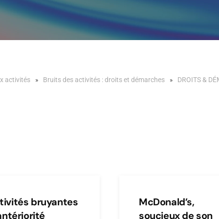
x activités
Bruits des activités : droits et démarches
DROITS & D
tivités bruyantes
McDonald’s,
’antériorité
soucieux de son