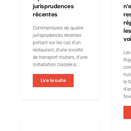
jurisprudences
n’
récentes
re
ré
Commentaires de quatre
le
jurisprudences récentes
vo
portant sur les cas d’un
restaurant, d’une société
Les
de transport routiers, d’une
frig
installation classée p…
con
nui
Lire la suite
le f
d’an
fav