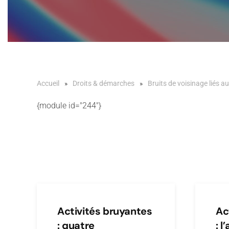
Accueil
Droits & démarches
Bruits de voisinage liés au
{module id="244"}
Activités bruyantes
Ac
: quatre
: l