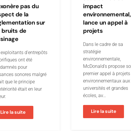
exonère pas du
impact
spect de la
environnemental,
glementation sur
lance un appel à
s bruits de
projets
isinage
Dans le cadre de sa
stratégie
 exploitants d'entrepôts
environnementale,
orifiques ont été
McDonald’s propose s
damnés pour
premier appel à projets
sances sonores malgré
environnementaux aux
ait que le principe
universités et grandes
tériorité était en leur
écoles, av…
eur.
Lire la suite
Lire la suite