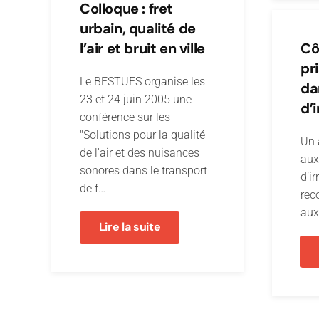
Colloque : fret
urbain, qualité de
l’air et bruit en ville
Côt
pr
Le BESTUFS organise les
da
23 et 24 juin 2005 une
d’i
conférence sur les
"Solutions pour la qualité
Un a
de l'air et des nuisances
aux
sonores dans le transport
d’ir
de f…
rec
aux
Lire la suite