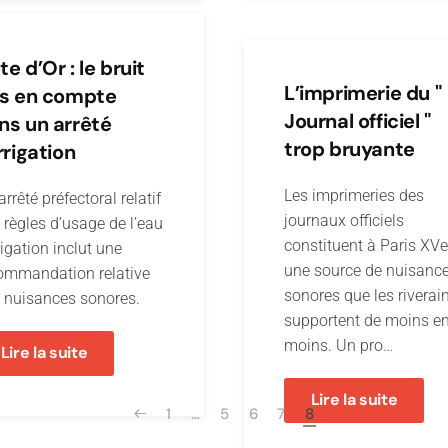
e d’Or : le bruit
L’imprimerie du "
is en compte
Journal officiel "
ns un arrêté
trop bruyante
rrigation
Les imprimeries des
rrêté préfectoral relatif
journaux officiels
 règles d’usage de l’eau
constituent à Paris XVe
rigation inclut une
une source de nuisanc
ommandation relative
sonores que les riverai
 nuisances sonores.
supportent de moins e
moins. Un pro…
Lire la suite
Lire la suite
1
…
5
6
7
8