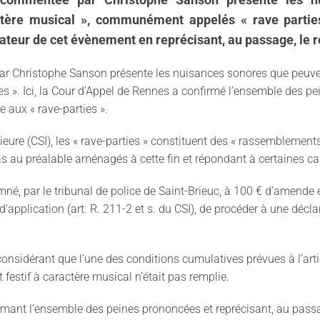
tère musical », communément appelés « rave parties
teur de cet évènement en reprécisant, au passage, le ré
par Christophe Sanson présente les nuisances sonores que peuve
s ». Ici, la Cour d’Appel de Rennes a confirmé l’ensemble des p
e aux « rave-parties ».
rieure (CSI), les « rave-parties » constituent des « rassemblemen
 au préalable aménagés à cette fin et répondant à certaines carac
né, par le tribunal de police de Saint-Brieuc, à 100 € d’amende et
 d’application (art. R. 211-2 et s. du CSI), de procéder à une décl
l, considérant que l’une des conditions cumulatives prévues à l’art
estif à caractère musical n’était pas remplie.
mant l’ensemble des peines prononcées et reprécisant, au passage