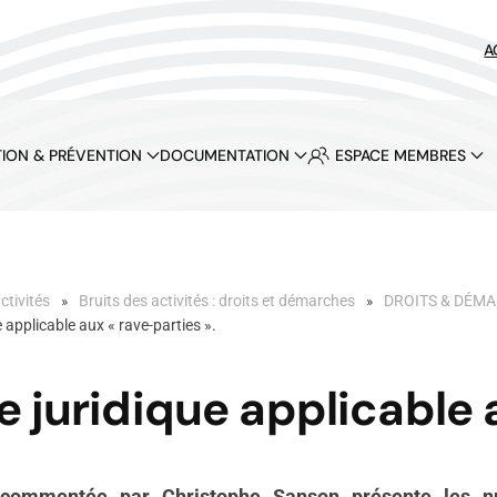
A
ION & PRÉVENTION
DOCUMENTATION
ESPACE MEMBRES
ctivités
Bruits des activités : droits et démarches
DROITS & DÉM
e applicable aux « rave-parties ».
me juridique applicable 
e commentée par Christophe Sanson présente les 