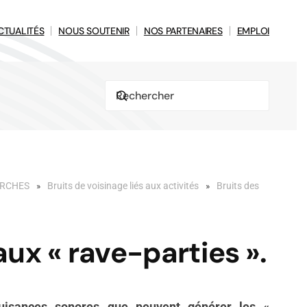
CTUALITÉS
NOUS SOUTENIR
NOS PARTENAIRES
EMPLOI
ARCHES
Bruits de voisinage liés aux activités
Bruits des
aux « rave-parties ».
nuisances sonores que peuvent générer les «