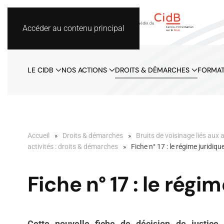
Accéder au contenu principal
LE CIDB
NOS ACTIONS
DROITS & DÉMARCHES
FORMAT
Accueil
Droits & démarches
Bruits de voisinage liés aux a
activités : droits & démarches
Fiche n° 17 : le régime juridiqu
Fiche n° 17 : le régi
Cette nouvelle fiche de décision de justic