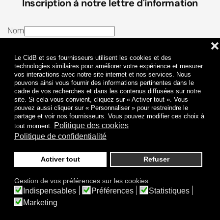
Inscription à notre lettre d'information
Nom
❌
E-mail
Le CidB et ses fournisseurs utilisent les cookies et des
J’ai lu et j’accepte les
Termes et conditions
et la
technologies similaires pour améliorer votre expérience et mesurer
vos interactions avec notre site internet et nos services. Nous
Politique de confidentialité
pouvons ainsi vous fournir des informations pertinentes dans le
cadre de vos recherches et dans les contenus diffusées sur notre
site. Si cela vous convient, cliquez sur « Activer tout ». Vous
Je m'abonne
pouvez aussi cliquer sur « Personnaliser » pour restreindre le
partage et voir nos fournisseurs. Vous pouvez modifier ces choix à
Politique des cookies
tout moment.
Politique de confidentialité
Activer tout
Refuser
Politique de confidentialité
Mentions légales
Gestion de vos préférences sur les cookies
© 2009-
2026
CidB. Tous droits réservés.
Indispensables
Préférences
Statistiques
Réalisation
Atypik Design
.
Une question sur le bruit ?
Marketing