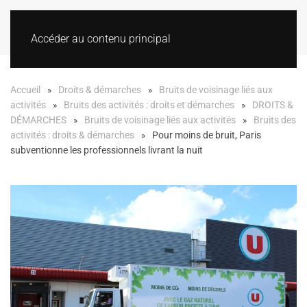
Accéder au contenu principal
Accueil
Droits & démarches
Bruits de voisinage liés aux
activités
Bruits des activités : droits et démarches
DROITS &
DÉMARCHES
Bruits de voisinage liés aux activités
Bruits des
activités : droits & démarches
Pour moins de bruit, Paris
subventionne les professionnels livrant la nuit