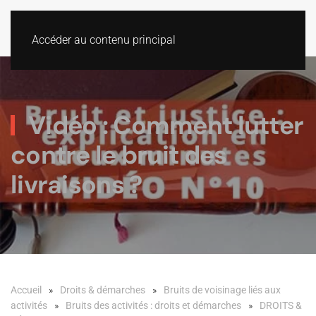
Accéder au contenu principal
Vidéo : Comment lutter
contre le bruit des
livraisons ?
Accueil
Droits & démarches
Bruits de voisinage liés aux
activités
Bruits des activités : droits et démarches
DROITS &