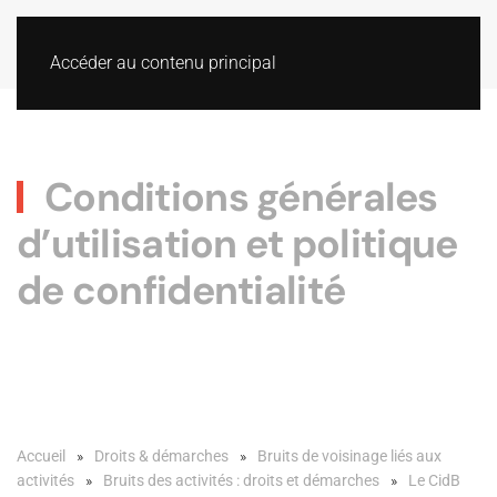
Accéder au contenu principal
Conditions générales
d’utilisation et politique
de confidentialité
Accueil
Droits & démarches
Bruits de voisinage liés aux
activités
Bruits des activités : droits et démarches
Le CidB