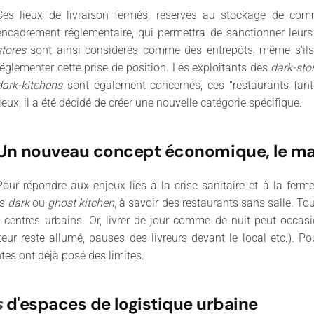
Ces lieux de livraison fermés, réservés au stockage de co
encadrement réglementaire, qui permettra de sanctionner leur
stores
sont ainsi considérés comme des entrepôts, même s'ils d
réglementer cette prise de position. Les exploitants des
dark-sto
dark-kitchens
sont également concernés, ces "restaurants fant
lieux, il a été décidé de créer une nouvelle catégorie spécifique.
Un nouveau concept économique, le mair
Pour répondre aux enjeux liés à la crise sanitaire et à la ferm
es
dark
ou
ghost
kitchen
, à savoir des restaurants sans salle. T
s centres urbains. Or, livrer de jour comme de nuit peut occ
ur reste allumé, pauses des livreurs devant le local etc.). P
ntes ont déjà posé des limites.
s
d'espaces de logistique urbaine