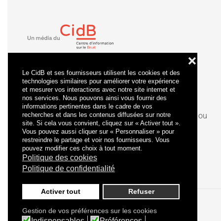
❌
Le CidB et ses fournisseurs utilisent les cookies et des
technologies similaires pour améliorer votre expérience
et mesurer vos interactions avec notre site internet et
nos services. Nous pouvons ainsi vous fournir des
informations pertinentes dans le cadre de vos
recherches et dans les contenus diffusées sur notre
La
certification
qualité a été délivrée au titre de la ou
site. Si cela vous convient, cliquez sur « Activer tout ».
des catégories d'actions suivantes : actions de
Vous pouvez aussi cliquer sur « Personnaliser » pour
formation.
restreindre le partage et voir nos fournisseurs. Vous
pouvez modifier ces choix à tout moment.
Politique des cookies
Politique de confidentialité
Activer tout
Refuser
Gestion de vos préférences sur les cookies
Politique de confidentialité
Mentions légales
Indispensables
Préférences