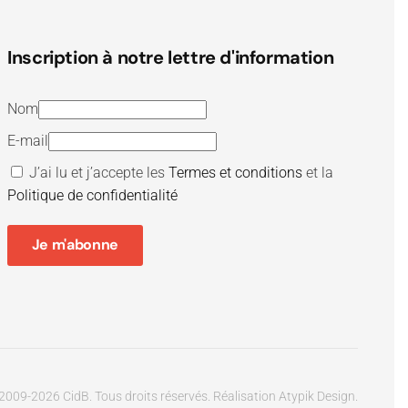
Inscription à notre lettre d'information
Nom
E-mail
J’ai lu et j’accepte les
Termes et conditions
et la
Politique de confidentialité
Je m'abonne
2009-
2026
CidB. Tous droits réservés.
Réalisation
Atypik Design
.