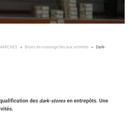
ÉMARCHES
Bruits de voisinage liés aux activités
Dark-
qualification des
dark-stores
en entrepôts. Une
ivités.