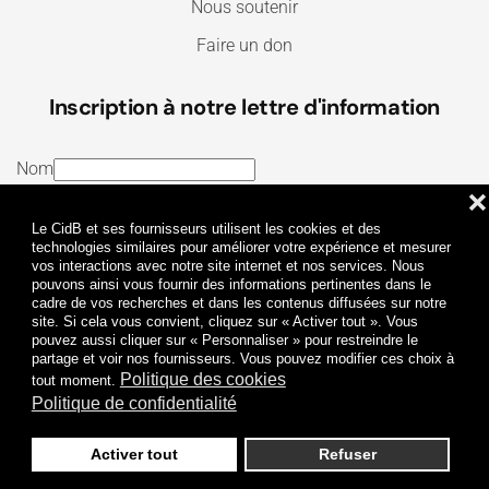
Nous soutenir
Faire un don
Inscription à notre lettre d'information
Nom
❌
E-mail
Le CidB et ses fournisseurs utilisent les cookies et des
J’ai lu et j’accepte les
Termes et conditions
et la
technologies similaires pour améliorer votre expérience et mesurer
vos interactions avec notre site internet et nos services. Nous
Politique de confidentialité
pouvons ainsi vous fournir des informations pertinentes dans le
cadre de vos recherches et dans les contenus diffusées sur notre
site. Si cela vous convient, cliquez sur « Activer tout ». Vous
Je m'abonne
pouvez aussi cliquer sur « Personnaliser » pour restreindre le
partage et voir nos fournisseurs. Vous pouvez modifier ces choix à
Politique des cookies
tout moment.
Politique de confidentialité
Activer tout
Refuser
Politique de confidentialité
Mentions légales