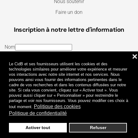
Nous soutenir
Faire un don
Inscription à notre lettre d'information
Nom
❌
E-mail
Le CidB et ses fournisseurs utilisent les cookies et des
J’ai lu et j’accepte les
Termes et conditions
et la
technologies similaires pour améliorer votre expérience et mesurer
vos interactions avec notre site internet et nos services. Nous
Politique de confidentialité
pouvons ainsi vous fournir des informations pertinentes dans le
cadre de vos recherches et dans les contenus diffusées sur notre
site. Si cela vous convient, cliquez sur « Activer tout ». Vous
Je m'abonne
pouvez aussi cliquer sur « Personnaliser » pour restreindre le
partage et voir nos fournisseurs. Vous pouvez modifier ces choix à
Politique des cookies
tout moment.
Politique de confidentialité
Activer tout
Refuser
Politique de confidentialité
Mentions légales