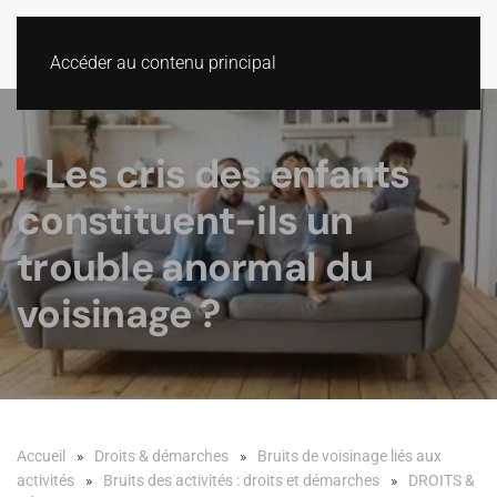
Accéder au contenu principal
Les cris des enfants
constituent-ils un
trouble anormal du
voisinage ?
Accueil
Droits & démarches
Bruits de voisinage liés aux
activités
Bruits des activités : droits et démarches
DROITS &