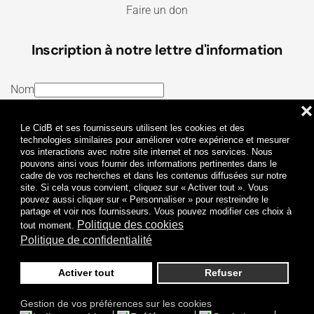
Faire un don
Inscription à notre lettre d'information
Nom
❌
E-mail
Le CidB et ses fournisseurs utilisent les cookies et des
J’ai lu et j’accepte les
Termes et conditions
et la
technologies similaires pour améliorer votre expérience et mesurer
vos interactions avec notre site internet et nos services. Nous
Politique de confidentialité
pouvons ainsi vous fournir des informations pertinentes dans le
cadre de vos recherches et dans les contenus diffusées sur notre
site. Si cela vous convient, cliquez sur « Activer tout ». Vous
Je m'abonne
pouvez aussi cliquer sur « Personnaliser » pour restreindre le
partage et voir nos fournisseurs. Vous pouvez modifier ces choix à
Politique des cookies
tout moment.
Politique de confidentialité
Activer tout
Refuser
Politique de confidentialité
Mentions légales
Gestion de vos préférences sur les cookies