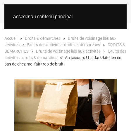
Accéder au contenu principal
Accueil
Droits & démarches
Bruits de voisinage liés aux
activités
Bruits des activités : droits et démarches
DROITS &
DÉMARCHES
Bruits de voisinage liés aux activités
Bruits des
activités : droits & démarches
Au secours ! La dark-kitchen en
bas de chez moi fait trop de bruit !