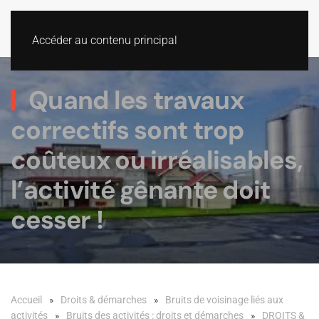
Accéder au contenu principal
Quand les travaux
correctifs sont trop
coûteux ou irréalisables,
l’activité gênante doit
cesser !
Accueil
Droits & démarches
Bruits de voisinage liés aux
activités
Bruits des activités : droits et démarches
DROITS &