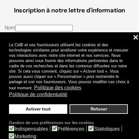
Inscription à notre lettre d'information
Nom
❌
E-mail
Le CidB et ses fournisseurs utilisent les cookies et des
J’ai lu et j’accepte les
Termes et conditions
et la
technologies similaires pour améliorer votre expérience et mesurer
vos interactions avec notre site internet et nos services. Nous
Politique de confidentialité
pouvons ainsi vous fournir des informations pertinentes dans le
cadre de vos recherches et dans les contenus diffusées sur notre
site. Si cela vous convient, cliquez sur « Activer tout ». Vous
Je m'abonne
pouvez aussi cliquer sur « Personnaliser » pour restreindre le
partage et voir nos fournisseurs. Vous pouvez modifier ces choix à
Politique des cookies
tout moment.
Politique de confidentialité
Activer tout
Refuser
Politique de confidentialité
Mentions légales
Gestion de vos préférences sur les cookies
© 2009-
2026
CidB. Tous droits réservés.
Indispensables
Préférences
Statistiques
Réalisation
Atypik Design
.
Une question sur le bruit ?
Marketing