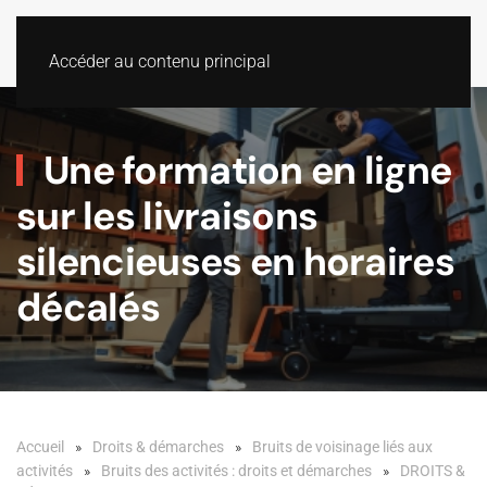
Accéder au contenu principal
Une formation en ligne
sur les livraisons
silencieuses en horaires
décalés
Accueil
Droits & démarches
Bruits de voisinage liés aux
activités
Bruits des activités : droits et démarches
DROITS &