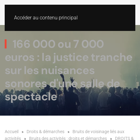
Accéder au contenu principal
166 000 ou 7 000
euros : la justice tranche
sur les nuisances
sonores d'une salle de
spectacle
Accueil
Droits & démarches
Bruits de voisinage liés aux
activités
Bruits des activités : droits et démarches
DROITS &