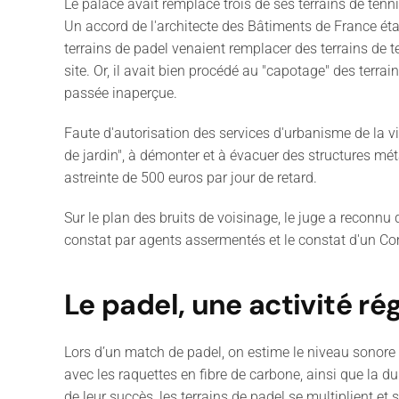
Le palace avait remplacé trois de ses terrains de te
Un accord de l'architecte des Bâtiments de France éta
terrains de padel venaient remplacer des terrains de 
site. Or, il avait bien procédé au "capotage" des terra
passée inaperçue.
Faute d'autorisation des services d'urbanisme de la vil
de jardin", à démonter et à évacuer des structures méta
astreinte de 500 euros par jour de retard.
Sur le plan des bruits de voisinage, le juge a reconnu 
constat par agents assermentés et le constat d'un Com
Le padel, une activité r
Lors d’un match de padel, on estime le niveau sonore à 
avec les raquettes en fibre de carbone, ainsi que la d
de leur succès, les terrains de padel se multiplient et