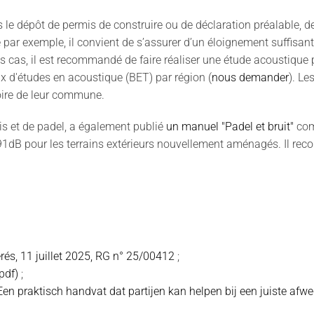
 le dépôt de permis de construire ou de déclaration préalable, de r
 par exemple, il convient de s’assurer d’un éloignement suffisant e
es cas, il est recommandé de faire réaliser une étude acoustique
aux d'études en acoustique (BET) par région (
nous demander
). Le
itoire de leur commune.
is et de padel, a également publié
un manuel "Padel et bruit"
com
 91dB pour les terrains extérieurs nouvellement aménagés. Il 
érés, 11 juillet 2025, RG n° 25/00412
;
pdf)
;
n praktisch handvat dat partijen kan helpen bij een juiste afwe