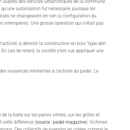
ion auprès des services urbanistiques de la commune.
qu'une autorisation fut nécessaire, puisque les
lisés ne changeaient en rien la configuration du
des intempéries. Une grosse opération qui n'était pas
activité, à démolir la construction en bois "type abri
 En cas de retard, la société s'est vue appliquer une
des nuisances inhérentes à l’activité du padel. Le
la balle sur les parois vitrées, sur les grilles et
 cette différence (
source : padel magazine
). Victimes
ations. Des collectifs de riverains en colère, comme le