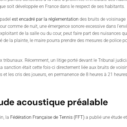
tique soit développée en France dans le respect de ses habitants.
e padel
est encadré par la réglementation
des bruits de voisinage 
de jour comme de nuit, une émergence sonore excessive dans l’envir
exploitant de la salle ou du cour, peut faire part des nuisances qu
ondé de la plainte, le maire pourra prendre des mesures de police p
x tribunaux. Récemment, un litige porté devant le Tribunal judicia
a sanction était cette fois-ci directement liée aux bruits de voi
ces et les cris des joueurs, en permanence de 8 heures à 21 heure
tude acoustique préalable
in, la
Fédération Française de Tennis (FFT)
a publié une étude et