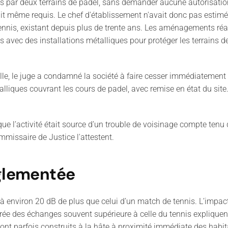
nnis par deux terrains de padel, sans demander aucune autorisat
it même requis. Le chef d'établissement n'avait donc pas estimé 
tennis, existant depuis plus de trente ans. Les aménagements réa
ins avec des installations métalliques pour protéger les terrains 
le, le juge a condamné la société à faire cesser immédiatement l'
lliques couvrant les cours de padel, avec remise en état du site.
que l’activité était source d’un trouble de voisinage compte tenu 
missaire de Justice l'attestent.
églementée
environ 20 dB de plus que celui d’un match de tennis. L’impact de 
urée des échanges souvent supérieure à celle du tennis expliquent
 sont parfois construits à la hâte à proximité immédiate des habit