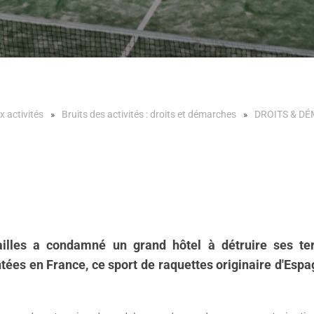
x activités
Bruits des activités : droits et démarches
DROITS & D
rsailles a condamné un grand hôtel à détruire ses ter
ées en France, ce sport de raquettes originaire d'Espagn