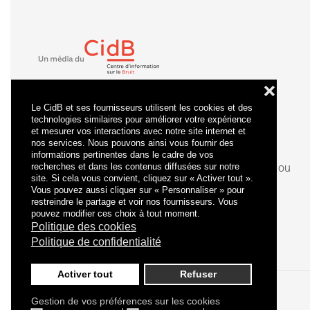
❌
Le CidB et ses fournisseurs utilisent les cookies et des
technologies similaires pour améliorer votre expérience
et mesurer vos interactions avec notre site internet et
nos services. Nous pouvons ainsi vous fournir des
informations pertinentes dans le cadre de vos
recherches et dans les contenus diffusées sur notre
La
certification
qualité a été délivrée au titre de la ou
site. Si cela vous convient, cliquez sur « Activer tout ».
des catégories d'actions suivantes : actions de
Vous pouvez aussi cliquer sur « Personnaliser » pour
formation.
restreindre le partage et voir nos fournisseurs. Vous
pouvez modifier ces choix à tout moment.
Politique des cookies
Politique de confidentialité
Activer tout
Refuser
Gestion de vos préférences sur les cookies
Politique de confidentialité
Mentions légales