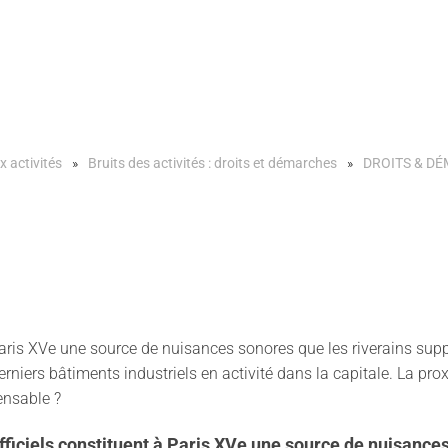
x activités
Bruits des activités : droits et démarches
DROITS & D
 Paris XVe une source de nuisances sonores que les riverains s
niers bâtiments industriels en activité dans la capitale. La prox
ensable ?
ficiels constituent à Paris XVe une source de nuisances