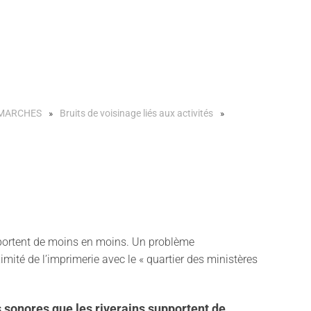
ÉMARCHES
Bruits de voisinage liés aux activités
upportent de moins en moins. Un problème
imité de l’imprimerie avec le « quartier des ministères
 sonores que les riverains supportent de