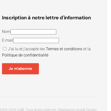
Inscription à notre lettre d'information
Nom
E-mail
J’ai lu et j’accepte les
Termes et conditions
et la
Politique de confidentialité
Je m'abonne
2009-
2026
CidB. Tous droits réservés.
Réalisation
Atypik Design
.