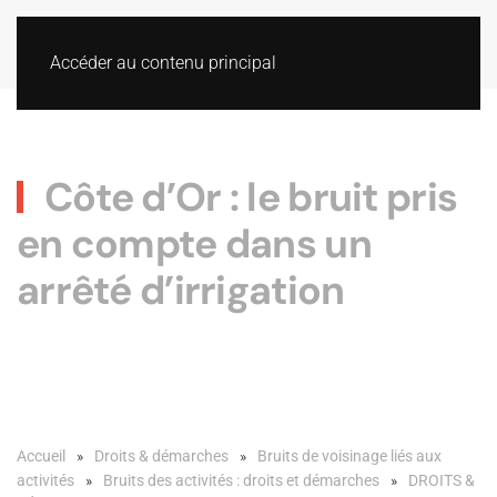
Accéder au contenu principal
Côte d’Or : le bruit pris
en compte dans un
arrêté d’irrigation
Accueil
Droits & démarches
Bruits de voisinage liés aux
activités
Bruits des activités : droits et démarches
DROITS &