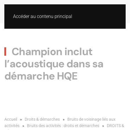
Accéder au contenu principal
Champion inclut
l’acoustique dans sa
démarche HQE
Accueil
Droits & démarches
Bruits de voisinage liés aux
activités
Bruits des activités : droits et démarches
DROITS &