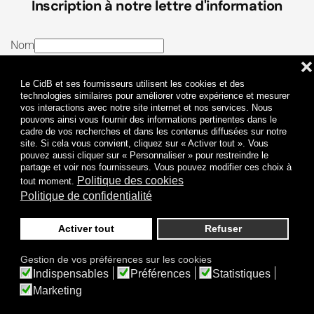
Inscription à notre lettre d'information
Nom
❌
E-mail
Le CidB et ses fournisseurs utilisent les cookies et des
J’ai lu et j’accepte les
Termes et conditions
et la
technologies similaires pour améliorer votre expérience et mesurer
vos interactions avec notre site internet et nos services. Nous
Politique de confidentialité
pouvons ainsi vous fournir des informations pertinentes dans le
cadre de vos recherches et dans les contenus diffusées sur notre
site. Si cela vous convient, cliquez sur « Activer tout ». Vous
Je m'abonne
pouvez aussi cliquer sur « Personnaliser » pour restreindre le
partage et voir nos fournisseurs. Vous pouvez modifier ces choix à
Politique des cookies
tout moment.
Politique de confidentialité
Activer tout
Refuser
Politique de confidentialité
Mentions légales
Gestion de vos préférences sur les cookies
© 2009-
2026
CidB. Tous droits réservés.
Indispensables
Préférences
Statistiques
Réalisation
Atypik Design
.
Une question sur le bruit ?
Marketing