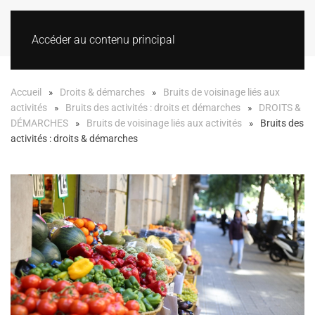
Accéder au contenu principal
Accueil
Droits & démarches
Bruits de voisinage liés aux
activités
Bruits des activités : droits et démarches
DROITS &
DÉMARCHES
Bruits de voisinage liés aux activités
Bruits des
activités : droits & démarches