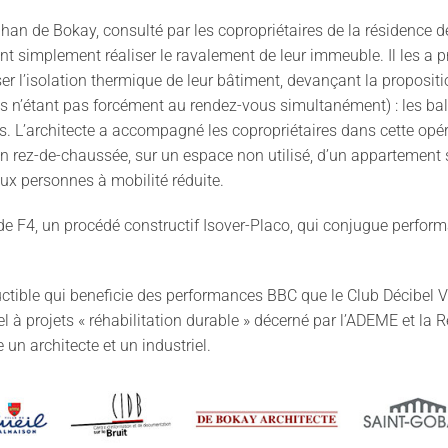
téphan de Bokay, consulté par les copropriétaires de la résidence
ent simplement réaliser le ravalement de leur immeuble. Il les a
r l’isolation thermique de leur bâtiment, devançant la proposition 
es n’étant pas forcément au rendez-vous simultanément) : les b
s. L’architecte a accompagné les copropriétaires dans cette opé
 en rez-de-chaussée, sur un espace non utilisé, d’un appartement
ux personnes à mobilité réduite.
ade F4, un procédé constructif Isover-Placo, qui conjugue perfor
ductible qui beneficie des performances BBC que le Club Décibel Vi
el à projets « réhabilitation durable » décerné par l’ADEME et la
un architecte et un industriel.