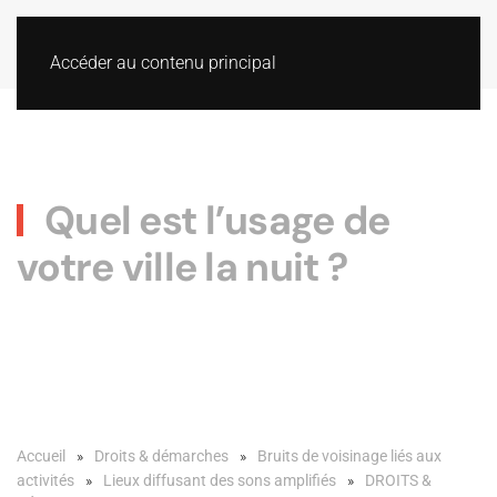
Accéder au contenu principal
Quel est l’usage de
votre ville la nuit ?
Accueil
Droits & démarches
Bruits de voisinage liés aux
activités
Lieux diffusant des sons amplifiés
DROITS &