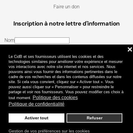
Faire un don
Inscription à notre lettre d'information
Nom
❌
E-mail
Le CidB et ses fournisseurs utilisent les cookies et des
J’ai lu et j’accepte les
Termes et conditions
et la
technologies similaires pour améliorer votre expérience et mesurer
vos interactions avec notre site internet et nos services. Nous
Politique de confidentialité
pouvons ainsi vous fournir des informations pertinentes dans le
cadre de vos recherches et dans les contenus diffusées sur notre
site. Si cela vous convient, cliquez sur « Activer tout ». Vous
Je m'abonne
pouvez aussi cliquer sur « Personnaliser » pour restreindre le
partage et voir nos fournisseurs. Vous pouvez modifier ces choix à
Politique des cookies
tout moment.
Politique de confidentialité
Activer tout
Refuser
Politique de confidentialité
Mentions légales
Gestion de vos préférences sur les cookies