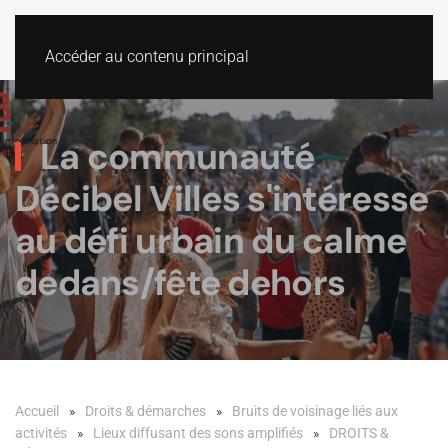
Accéder au contenu principal
La communauté
Décibel Villes s'intéresse
au défi urbain du calme
dedans/fête dehors
Accueil
Droits & démarches
Bruits de voisinage liés aux
activités
Lieux diffusant des sons amplifiés
DROITS &