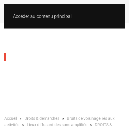
Accéder au contenu principal
Gestion du bruit par les
collectivités
Accueil
Droits & démarches
Bruits de voisinage liés aux
activités
Lieux diffusant des sons amplifiés
DROITS &