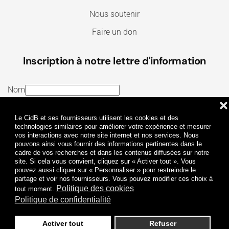
Nous soutenir
Faire un don
Inscription à notre lettre d'information
Nom
❌
E-mail
Le CidB et ses fournisseurs utilisent les cookies et des
J’ai lu et j’accepte les
Termes et conditions
et la
technologies similaires pour améliorer votre expérience et mesurer
vos interactions avec notre site internet et nos services. Nous
Politique de confidentialité
pouvons ainsi vous fournir des informations pertinentes dans le
cadre de vos recherches et dans les contenus diffusées sur notre
site. Si cela vous convient, cliquez sur « Activer tout ». Vous
Je m'abonne
pouvez aussi cliquer sur « Personnaliser » pour restreindre le
partage et voir nos fournisseurs. Vous pouvez modifier ces choix à
Politique des cookies
tout moment.
Politique de confidentialité
Activer tout
Refuser