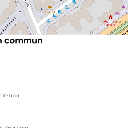
 en commun
erite Long