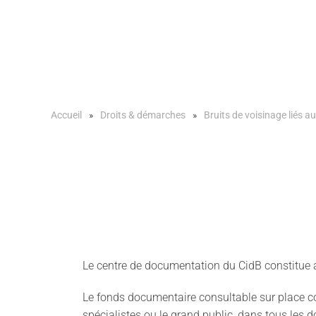
Accueil
Droits & démarches
Bruits de voisinage liés au
Le centre de documentation du CidB constitue 
Le fonds documentaire consultable sur place co
spécialistes ou le grand public, dans tous les d