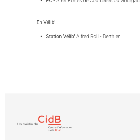
PC
- Arrêt Portes de Courcelles ou Gourga
En Vélib'
Station Vélib'
Alfred Roll - Berthier