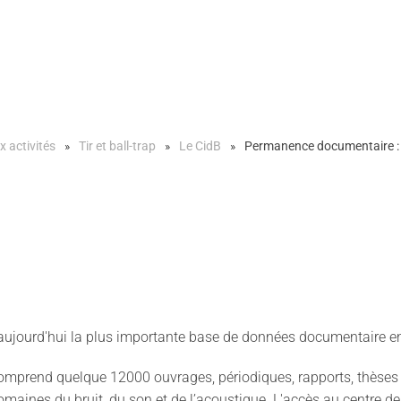
x activités
Tir et ball-trap
Le CidB
Permanence documentaire : 
aujourd'hui la plus importante base de données documentaire en
mprend quelque 12000 ouvrages, périodiques, rapports, thèses et 
omaines du bruit, du son et de l’acoustique. L'accès au centre de